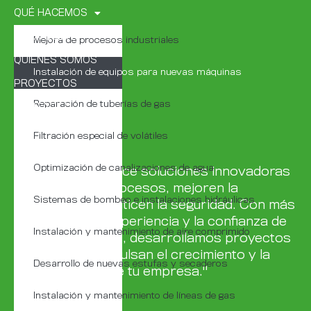
QUÉ HACEMOS
PARA QUIÉN
Mejora de procesos industriales
QUIÉNES SOMOS
Instalación de equipos para nuevas máquinas
PROYECTOS
Reparación de tuberías de gas
CONTACTO
Filtración especial de volátiles
Optimización de canalizaciones de agua
Tu industria merece soluciones innovadoras
que optimicen procesos, mejoren la
Sistemas de bombeo e instalaciones hidráulicas
eficiencia y garanticen la seguridad. Con más
de 30 años de experiencia y la confianza de
Instalación y mantenimiento de aire comprimido
nuestros clientes, desarrollamos proyectos
a medida que impulsan el crecimiento y la
Desarrollo de nuevas estufas y secaderos
competitividad de tu empresa."
Instalación y mantenimiento de líneas de gas