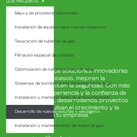
QUÉ HACEMOS
PARA QUIÉN
Mejora de procesos industriales
QUIÉNES SOMOS
Instalación de equipos para nuevas máquinas
PROYECTOS
Reparación de tuberías de gas
CONTACTO
Filtración especial de volátiles
Optimización de canalizaciones de agua
Tu industria merece soluciones innovadoras
que optimicen procesos, mejoren la
Sistemas de bombeo e instalaciones hidráulicas
eficiencia y garanticen la seguridad. Con más
de 30 años de experiencia y la confianza de
Instalación y mantenimiento de aire comprimido
nuestros clientes, desarrollamos proyectos
a medida que impulsan el crecimiento y la
Desarrollo de nuevas estufas y secaderos
competitividad de tu empresa."
Instalación y mantenimiento de líneas de gas