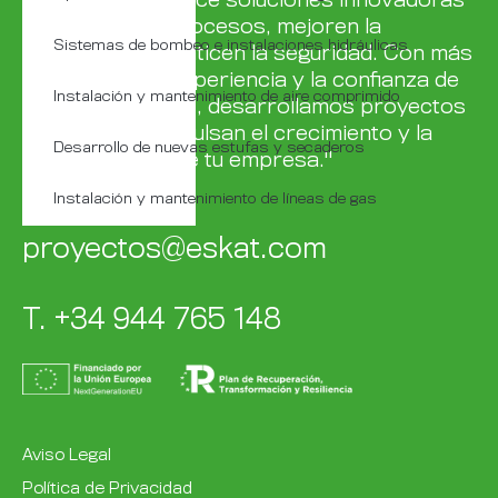
Tu industria merece soluciones innovadoras
que optimicen procesos, mejoren la
Sistemas de bombeo e instalaciones hidráulicas
eficiencia y garanticen la seguridad. Con más
de 30 años de experiencia y la confianza de
Instalación y mantenimiento de aire comprimido
nuestros clientes, desarrollamos proyectos
a medida que impulsan el crecimiento y la
Desarrollo de nuevas estufas y secaderos
competitividad de tu empresa."
Instalación y mantenimiento de líneas de gas
proyectos@eskat.com
T. +34 944 765 148
Aviso Legal
Política de Privacidad